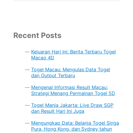
Recent Posts
Keluaran Hari Ini: Berita Terbaru Togel
Macao 4D
Togel Macau: Mengulas Data Togel
dan Output Terbaru
Mengenal Informasi Result Macau:
Strategi Menang Permainan Togel 5D
Togel Mania Jakarta: Live Draw SGP
dan Result Hari Ini Juga
Mengungkap Data: Belanja Togel Singa
Pura, Hong Kong, dan Sydney tahun