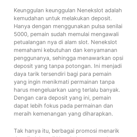
Keunggulan keunggulan Nenekslot adalah
kemudahan untuk melakukan deposit.
Hanya dengan menggunakan pulsa senilai
5000, pemain sudah memulai mengawali
petualangan nya di alam slot. Nenekslot
memahami kebutuhan dan kenyamanan
penggunanya, sehingga menawarkan opsi
deposit yang tanpa potongan. Ini menjadi
daya tarik tersendiri bagi para pemain
yang ingin menikmati permainan tanpa
harus mengeluarkan uang terlalu banyak.
Dengan cara deposit yang ini, pemain
dapat lebih fokus pada permainan dan
meraih kemenangan yang diharapkan.
Tak hanya itu, berbagai promosi menarik