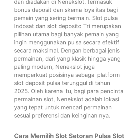
dan diadakan di Nenekslot, termasuk
bonus deposit dan skema loyalitas bagi
pemain yang sering bermain. Slot pulsa
Indosat dan slot deposito Tri merupakan
pilihan utama bagi banyak pemain yang
ingin menggunakan pulsa secara efektif
secara maksimal. Dengan berbagai jenis
permainan, dari yang klasik hingga yang
paling modern, Nenekslot juga
memperkuat posisinya sebagai platform
slot deposit pulsa terunggul di tahun
2025. Oleh karena itu, bagi para pencinta
permainan slot, Nenekslot adalah lokasi
yang tepat untuk mencari permainan
sesuai preferensi dan keinginan nya.
Cara Memilih Slot Setoran Pulsa Slot