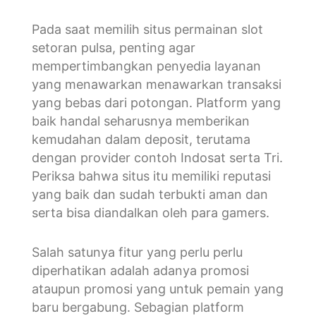
Pada saat memilih situs permainan slot
setoran pulsa, penting agar
mempertimbangkan penyedia layanan
yang menawarkan menawarkan transaksi
yang bebas dari potongan. Platform yang
baik handal seharusnya memberikan
kemudahan dalam deposit, terutama
dengan provider contoh Indosat serta Tri.
Periksa bahwa situs itu memiliki reputasi
yang baik dan sudah terbukti aman dan
serta bisa diandalkan oleh para gamers.
Salah satunya fitur yang perlu perlu
diperhatikan adalah adanya promosi
ataupun promosi yang untuk pemain yang
baru bergabung. Sebagian platform