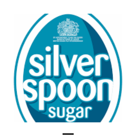
Silver
Spoon
CPH
|
Dining,
Fine
Food
&
Menu