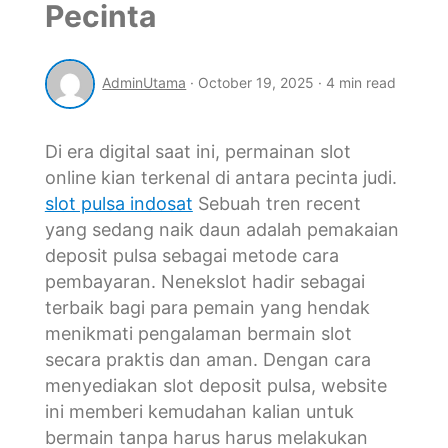
Pecinta
AdminUtama
·
October 19, 2025
·
4 min read
Di era digital saat ini, permainan slot
online kian terkenal di antara pecinta judi.
slot pulsa indosat
Sebuah tren recent
yang sedang naik daun adalah pemakaian
deposit pulsa sebagai metode cara
pembayaran. Nenekslot hadir sebagai
terbaik bagi para pemain yang hendak
menikmati pengalaman bermain slot
secara praktis dan aman. Dengan cara
menyediakan slot deposit pulsa, website
ini memberi kemudahan kalian untuk
bermain tanpa harus harus melakukan