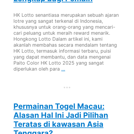
Menang
HK Lotto senantiasa merupakan sebuah ajaran
lotre yang sangat terkenal di Indonesia,
khususnya untuk orang-orang yang mencari-
cari peluang untuk meraih reward menarik.
Hongkong Lotto Dalam artikel ini, kami
akanlah membahas secara mendalam tentang
HK Lotto, termasuk informasi terbaru, puisi
yang dapat membantu, dan data mengenai
Paito Color HK Lotto 2025 yang sangat
Paito
diperlukan oleh para
…
Color
HK
Lotto:
Guide
Lengkap
bagi
Permainan Togel Macau:
Pemain
Alasan Hal Ini Jadi Pilihan
Teratas di kawasan Asia
Tenggara?