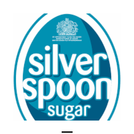
Silver
Spoon
CPH
|
Dining,
Fine
Food
&
Menu