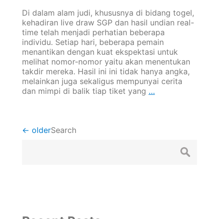
2025
Di dalam alam judi, khususnya di bidang togel,
kehadiran live draw SGP dan hasil undian real-
time telah menjadi perhatian beberapa
individu. Setiap hari, beberapa pemain
menantikan dengan kuat ekspektasi untuk
melihat nomor-nomor yaitu akan menentukan
takdir mereka. Hasil ini ini tidak hanya angka,
melainkan juga sekaligus mempunyai cerita
Laporan
dan mimpi di balik tiap tiket yang
…
Langsung
SGP:
Cerita
Posts
di
←
older
Search
Mengenai
navigation
Data
Kesuksesan