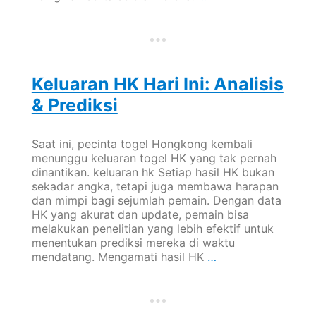
Kepelbagaian
Produk
Hidangan
Nutritif
di
Sanate
Keluaran HK Hari Ini: Analisis
Makanan
& Prediksi
Sehat
Saat ini, pecinta togel Hongkong kembali
menunggu keluaran togel HK yang tak pernah
dinantikan. keluaran hk Setiap hasil HK bukan
sekadar angka, tetapi juga membawa harapan
dan mimpi bagi sejumlah pemain. Dengan data
HK yang akurat dan update, pemain bisa
melakukan penelitian yang lebih efektif untuk
menentukan prediksi mereka di waktu
Keluaran
mendatang. Mengamati hasil HK
…
HK
Hari
Ini:
Analisis