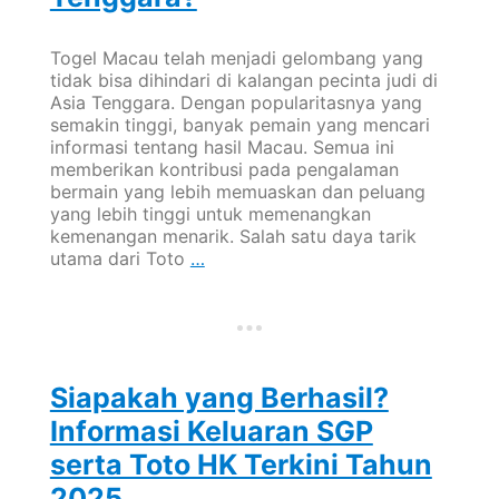
Togel Macau telah menjadi gelombang yang
tidak bisa dihindari di kalangan pecinta judi di
Asia Tenggara. Dengan popularitasnya yang
semakin tinggi, banyak pemain yang mencari
informasi tentang hasil Macau. Semua ini
memberikan kontribusi pada pengalaman
bermain yang lebih memuaskan dan peluang
yang lebih tinggi untuk memenangkan
kemenangan menarik. Salah satu daya tarik
Permainan
utama dari Toto
…
Togel
Macau:
Alasan
Hal
Ini
Jadi
Siapakah yang Berhasil?
Pilihan
Informasi Keluaran SGP
Teratas
di
serta Toto HK Terkini Tahun
kawasan
2025