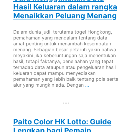
Hasil
Hasil Keluaran dalam rangka
Lotere
2025
Menaikkan Peluang Menang
Dalam dunia judi, terutama togel Hongkong,
pemahaman yang mendalam tentang data
amat penting untuk menambah kesempatan
menang. Sebagian besar petaruh yakin bahwa
meyakini jika keberuntungan saja menentukan
hasil, tetapi faktanya, penelaahan yang tepat
terhadap data ataupun atau pengeluaran hasil
keluaran dapat mampu menyediakan
pemahaman yang lebih baik tentang pola serta
Cara
alur yang mungkin ada. Dengan
…
Menggunakan
Data
Hasil
Keluaran
dalam
rangka
Paito Color HK Lotto: Guide
Menaikkan
Lengkap bagi Pemain
Peluang