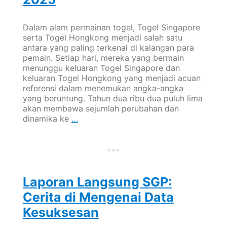
Asia
Tenggara?
Dalam alam permainan togel, Togel Singapore
serta Togel Hongkong menjadi salah satu
antara yang paling terkenal di kalangan para
pemain. Setiap hari, mereka yang bermain
menunggu keluaran Togel Singapore dan
keluaran Togel Hongkong yang menjadi acuan
referensi dalam menemukan angka-angka
yang beruntung. Tahun dua ribu dua puluh lima
akan membawa sejumlah perubahan dan
Siapakah
dinamika ke
…
yang
Berhasil?
Informasi
Keluaran
SGP
serta
Laporan Langsung SGP:
Toto
Cerita di Mengenai Data
HK
Terkini
Kesuksesan
Tahun