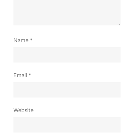
Name
*
Email
*
Website