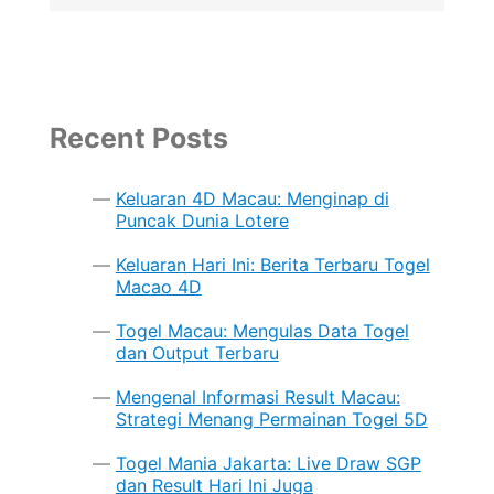
Recent Posts
Keluaran 4D Macau: Menginap di
Puncak Dunia Lotere
Keluaran Hari Ini: Berita Terbaru Togel
Macao 4D
Togel Macau: Mengulas Data Togel
dan Output Terbaru
Mengenal Informasi Result Macau:
Strategi Menang Permainan Togel 5D
Togel Mania Jakarta: Live Draw SGP
dan Result Hari Ini Juga